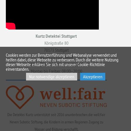
Kurtz Detektei Stuttgart
Königstraße 80
70173 Stuttgart
Cookies werden zur Benutzerführung und Webanalyse verwendet und
Tel.: 0711 7153 0028
helfen dabei, diese Webseite zu verbessern. Durch die weitere Nutzung
kontakt@kurtz-detektei-stuttgart.de
dieser Webseite erklären Sie sich mit unserer Cookie-Richtlinie
einverstanden.
Montag bis Freitag: 08:00–20:00
Nur notwendige akzeptieren
Akzeptieren
Die Detektei Kurtz unterstützt seit 2016 ununterbrochen die well:fair
Neven Subotic Stiftung, die Kindern in armen Regionen Zugang zu
Wasser und Bildung verschafft.