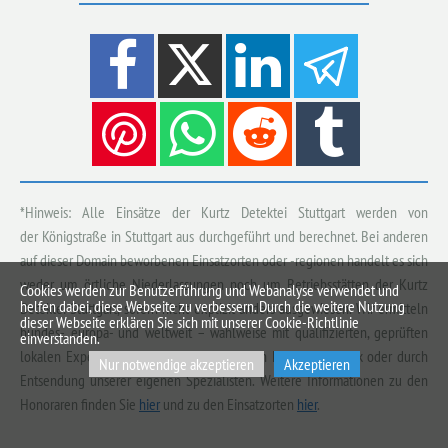
*Hinweis: Alle Einsätze der Kurtz Detektei Stuttgart werden von
der Königstraße in Stuttgart aus durchgeführt und berechnet. Bei anderen
auf dieser Domain beworbenen Einsatzorten oder -regionen handelt es sich
weder um örtliche Niederlassungen noch um Betriebsstätten der Kurtz
Cookies werden zur Benutzerführung und Webanalyse verwendet und
helfen dabei, diese Webseite zu verbessern. Durch die weitere Nutzung
Detektei Stuttgart, sofern nicht explizit anders ausgewiesen. Wir ermitteln
dieser Webseite erklären Sie sich mit unserer Cookie-Richtlinie
bundes-, europa- und weltweit – wahlweise mit qualifizierten, geprüften
einverstanden.
lokalen Experten aus unserem umfassenden Kontaktnetzwerk oder durch
Nur notwendige akzeptieren
Akzeptieren
Entsendung unserer eigenen Spezialisten. Weitere Informationen zu den
Honoraren finden Sie
hier
und zu den Einsatzorten
hier
.