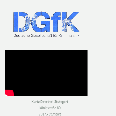
Kurtz Detektei Stuttgart
Königstraße 80
70173 Stuttgart