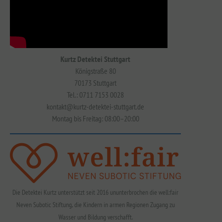
Kurtz Detektei Stuttgart
Königstraße 80
70173 Stuttgart
Tel.: 0711 7153 0028
kontakt@kurtz-detektei-stuttgart.de
Montag bis Freitag: 08:00–20:00
Die Detektei Kurtz unterstützt seit 2016 ununterbrochen die well:fair
Neven Subotic Stiftung, die Kindern in armen Regionen Zugang zu
Wasser und Bildung verschafft.